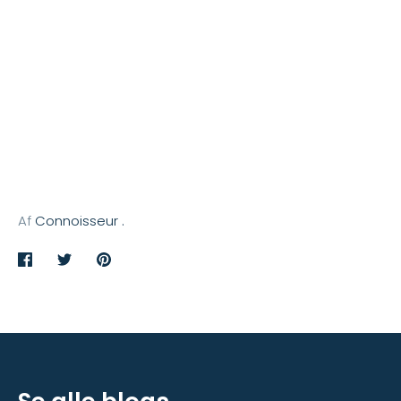
Af
Connoisseur .
Del
Tweet
Pin
det