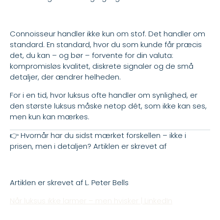
Connoisseur handler ikke kun om stof. Det handler om
standard. En standard, hvor du som kunde får præcis
det, du kan – og bør – forvente for din valuta:
kompromisløs kvalitet, diskrete signaler og de små
detaljer, der ændrer helheden.
For i en tid, hvor luksus ofte handler om synlighed, er
den største luksus måske netop dét, som ikke kan ses,
men kun kan mærkes.
👉 Hvornår har du sidst mærket forskellen – ikke i
prisen, men i detaljen? Artiklen er skrevet af
Artiklen er skrevet af L. Peter Bells
Når luksus ikke larmer – men hvisker | LinkedIn