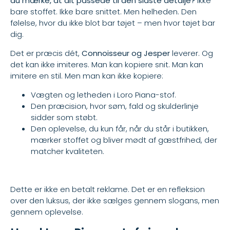
du mærke, at alt passede til den sidste detalje?
Ikke
bare stoffet. Ikke bare snittet. Men helheden. Den
følelse, hvor du ikke blot bar tøjet – men hvor tøjet bar
dig.
Det er præcis dét,
Connoisseur og Jesper
leverer. Og
det kan ikke imiteres. Man kan kopiere snit. Man kan
imitere en stil. Men man kan ikke kopiere:
Vægten og letheden i Loro Piana-stof.
Den præcision, hvor søm, fald og skulderlinje
sidder som støbt.
Den oplevelse, du kun får, når du står i butikken,
mærker stoffet og bliver mødt af gæstfrihed, der
matcher kvaliteten.
Dette er ikke en betalt reklame. Det er en refleksion
over den luksus, der ikke sælges gennem slogans, men
gennem oplevelse.