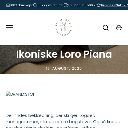
Hop
100% danskejet
60 dages returret
Fri fragt fra 1.500 kr
BusinessClub: 25%
til
indhold
Ikoniske Loro Piana
17. AUGUST, 2025
Der findes beklædning, der skriger. Logoer,
monogrammer, status i store bogstaver. Og så findes
der den luksus, der kun kan erfares i stilhed.