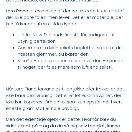
Loro Piana
er essensen af denne diskrete luksus – stof,
der ikke bare føles, men lever. Det er et materiale, der
kun få kender til i sin fulde dybde:
Uld fra New Zealands fineste får, redigeret til
usynlig perfektion.
Cashmere fra Mongoliets højsletter, så let at du
næsten glemmer, du bærer den.
Vicuña – den sjældneste fiber i verden – spundet
til noget, der føles mere som luft end tekstil.
Når Loro Piana forvandles til en jakke eller frakke, er det
ikke bare beklædning. Det er et løfte. Om kvalitet, der
ikke kan kopieres. Om en ro, som kun opstår, når hvert
eneste gram stof er nøje udvalgt.
Men det egentlige øjeblik er dette:
Hvornår blev du
sidst klædt på
– og da du så dig selv i spejlet, kunne