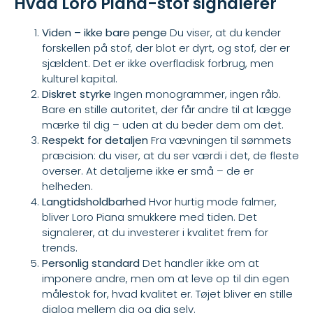
Hvad Loro Piana-stof signalerer
Viden – ikke bare penge
Du viser, at du kender
forskellen på stof, der blot er dyrt, og stof, der er
sjældent. Det er ikke overfladisk forbrug, men
kulturel kapital.
Diskret styrke
Ingen monogrammer, ingen råb.
Bare en stille autoritet, der får andre til at lægge
mærke til dig – uden at du beder dem om det.
Respekt for detaljen
Fra vævningen til sømmets
præcision: du viser, at du ser værdi i det, de fleste
overser. At detaljerne ikke er små – de er
helheden.
Langtidsholdbarhed
Hvor hurtig mode falmer,
bliver Loro Piana smukkere med tiden. Det
signalerer, at du investerer i kvalitet frem for
trends.
Personlig standard
Det handler ikke om at
imponere andre, men om at leve op til din egen
målestok for, hvad kvalitet er. Tøjet bliver en stille
dialog mellem dig og dig selv.